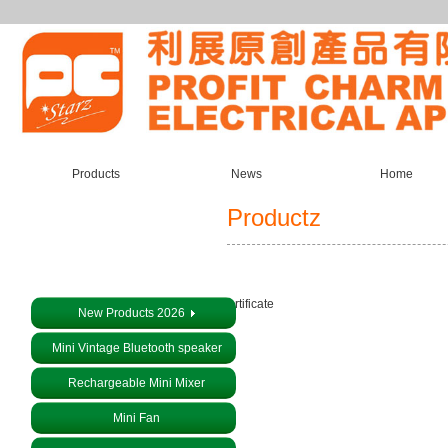
Products
News
Home
Productz
About us
Certificate
New Products 2026
Mini Vintage Bluetooth speaker
Rechargeable Mini Mixer
Mini Fan