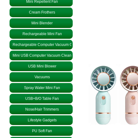
Mini Repellent Fan
Cream Frothers
Mini Blender
Rechargeable Mini Fan
Rechargeable Computer Vacuum Cleaner
Mini USB Computer Vacuum Cleaner
USB Mini Blower
Vacuums
Spray Water Mini Fan
USB+B/O Table Fan
Nose/Hair Trimmers
Lifestyle Gadgets
PU Soft Fan