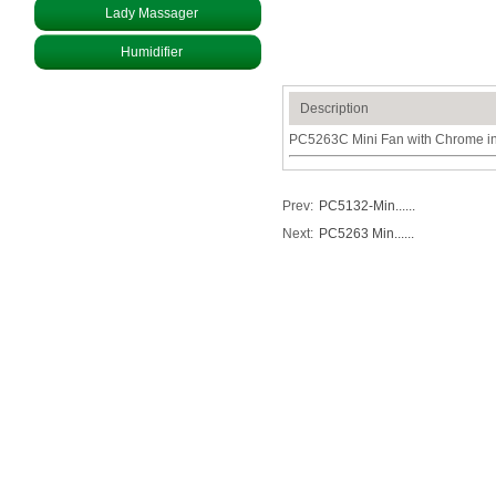
Lady Massager
Humidifier
Description
PC5263C Mini Fan with Chrome i
Prev:
PC5132-Min......
Next:
PC5263 Min......