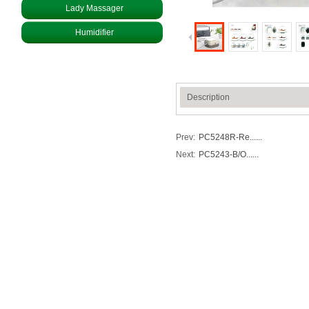
Lady Massager
Humidifier
Description
Prev:
PC5248R-Re......
Next:
PC5243-B/O......