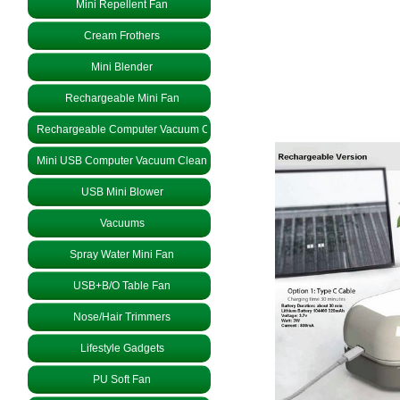
Mini Repellent Fan
Cream Frothers
Mini Blender
Rechargeable Mini Fan
Rechargeable Computer Vacuum Cleaner
Mini USB Computer Vacuum Cleaner
USB Mini Blower
Vacuums
Spray Water Mini Fan
USB+B/O Table Fan
Nose/Hair Trimmers
Lifestyle Gadgets
PU Soft Fan