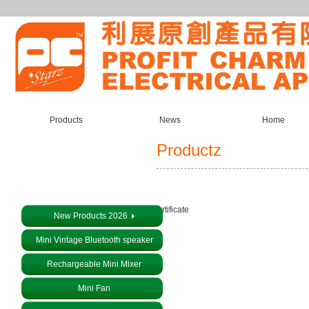
Products
News
Home
Productz
About us
Certificate
New Products 2026
Mini Vintage Bluetooth speaker
Rechargeable Mini Mixer
Mini Fan