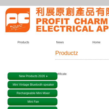
Products
News
Home
Productz
About us
Certificate
New Products 2026
Mini Vintage Bluetooth speaker
Rechargeable Mini Mixer
Mini Fan