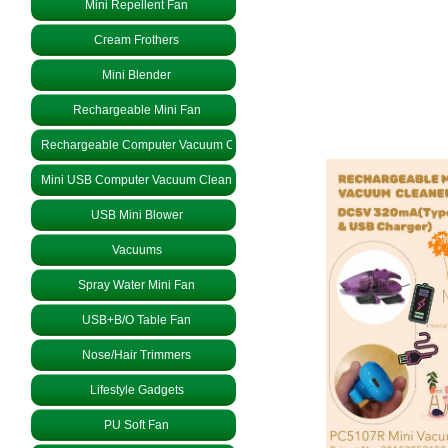
Mini Repellent Fan
Cream Frothers
Mini Blender
Rechargeable Mini Fan
Rechargeable Computer Vacuum Cleaner
Mini USB Computer Vacuum Cleaner
USB Mini Blower
Vacuums
Spray Water Mini Fan
USB+B/O Table Fan
Nose/Hair Trimmers
Lifestyle Gadgets
PU Soft Fan