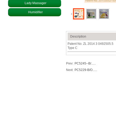
Lady Massager
Humidifier
Description
Patent No. ZL 2014 3 0492505.5
Type C
Prev:
PC5245--B/......
Next:
PC5229-B/O......