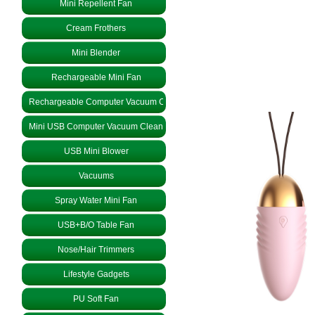
Mini Repellent Fan
Cream Frothers
Mini Blender
Rechargeable Mini Fan
Rechargeable Computer Vacuum Cleaner
Mini USB Computer Vacuum Cleaner
USB Mini Blower
Vacuums
Spray Water Mini Fan
USB+B/O Table Fan
Nose/Hair Trimmers
Lifestyle Gadgets
PU Soft Fan