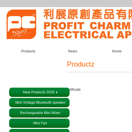
Products
News
Home
Productz
About us
Certificate
New Products 2026
Mini Vintage Bluetooth speaker
Rechargeable Mini Mixer
Mini Fan